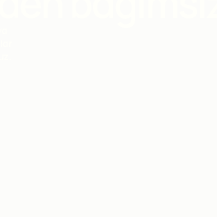
den bağımsız
ya
lar
uz.