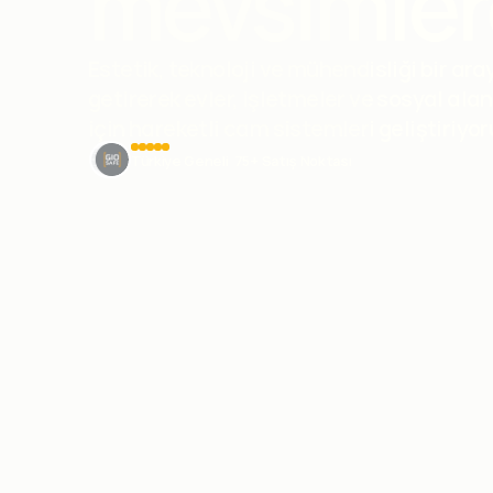
mevsimler
Estetik, teknoloji ve mühendisliği bir ara
getirerek evler, işletmeler ve sosyal alan
için hareketli cam sistemleri geliştiriyor
Türkiye Geneli  75+ Satış Noktası